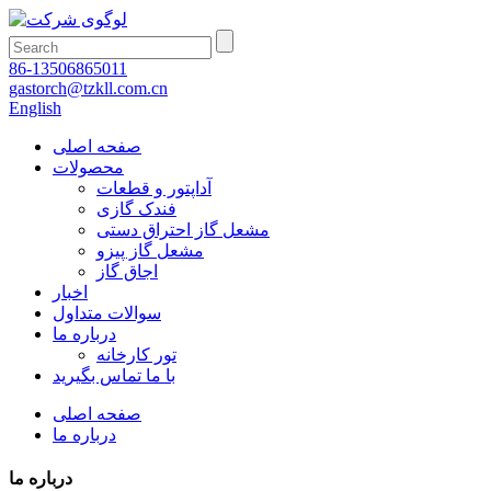
86-13506865011
gastorch@tzkll.com.cn
English
صفحه اصلی
محصولات
آداپتور و قطعات
فندک گازی
مشعل گاز احتراق دستی
مشعل گاز پیزو
اجاق گاز
اخبار
سوالات متداول
درباره ما
تور کارخانه
با ما تماس بگیرید
صفحه اصلی
درباره ما
درباره ما