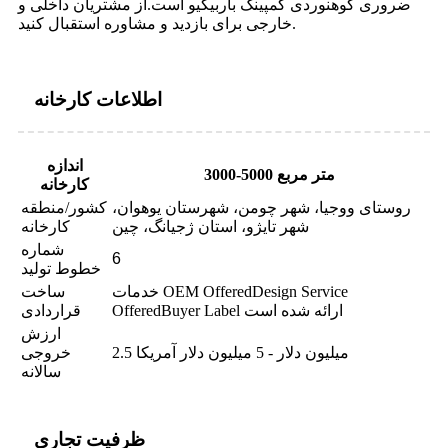
ضروری کوهنوردی کمپینگ باربیکیو است.از مشتریان داخلی و
خارجی برای بازدید و مشاوره استقبال کنید.
اطلاعات کارخانه
اندازه
3000-5000 متر مربع
کارخانه
روستای ووجیا، شهر چومن، شهرستان یوهوان،
کشور/منطقه
شهر تایژو، استان ژجیانگ، چین
کارخانه
شماره
6
خطوط تولید
خدمات OEM OfferedDesign Service
ساخت
OfferedBuyer Label ارائه شده است
قراردادی
ارزش
2.5 میلیون دلار - 5 میلیون دلار آمریکا
خروجی
سالانه
ظرفیت تجاری