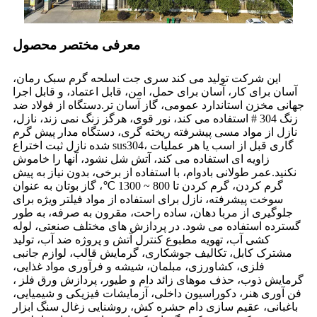
معرفی مختصر محصول
این شرکت تولید می کند سری جت اسلحه گرم سبک رمان،
آسان برای کار، آسان برای حمل، امن، قابل اعتماد، و قابل اجرا
جهانی مخزن استاندارد عمومی، گاز آسان تر.دستگاه از فولاد ضد
زنگ 304 # استفاده می کند، نور قوی، هرگز زنگ نمی زند، نازل،
نازل از مواد مسی پیشرفته ریخته گری، دستگاه مدار پیش گرم
شده نازل ثبت اختراع sus304، گاری قبل از اسب یا هر عملیات
زاویه ای استفاده می کند، آتش شل نشود، آنها را خاموش
نکنید.عمر طولانی بادوام، با استفاده از برخی، بدون نیاز به پیش
گرم کردن، گرم کردن تا 800 ~ 1300 ℃، گاز بوتان به عنوان
سوخت پیشرفته، نازل برای استفاده از مواد فیلتر ویژه برای
جلوگیری از مربا دهان، ساده راحت، مقرون به صرفه، به طور
گسترده استفاده می شود. در پردازش های مختلف صنعتی، لوله
کشی آب، تهویه مطبوع کنترل آتش و پروژه ضد آب، تولید
مشترک کابل، تکالیف جوشکاری، گرمایش قالب، لوازم جانبی
فلزی، کشاورزی، مبلمان، شیشه و فرآوری مواد غذایی،
گرمایش ذوب، حذف موهای زائد دام و طیور، پردازش ورق فلز ،
فن آوری هنر، دکوراسیون داخلی، آزمایشات فیزیکی و شیمیایی،
باغبانی، عقیم سازی دام حشره کش، روشنایی زغال سنگ ابزار