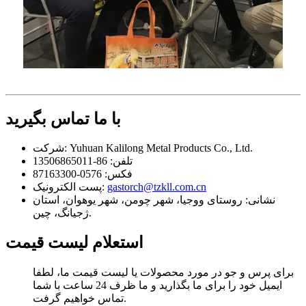
با ما تماس بگیرید
Yuhuan Kalilong Metal Products Co., Ltd.
شرکت:
تلفن:
86-13506865011
فکس:
0576-87163300
gastorch@tzkll.com.cn
پست الکترونیک:
نشانی:
روستای ووجیا، شهر چومن، شهر یوهوان، استان
ژجیانگ، چین.
استعلام لیست قیمت
برای پرس و جو در مورد محصولات یا لیست قیمت ما، لطفا
ایمیل خود را برای ما بگذارید و ما ظرف 24 ساعت با شما
تماس خواهیم گرفت.