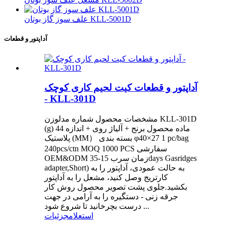
علف سوز گاز بوتان KLL-5001D
آداپتور و قطعات
آداپتور و قطعات کیت لحیم کاری کوچک
- KLL-301D
مشخصات محصول شماره مدلوزن KLL-301D
(g) 44 ماده محصول برنج + آلیاژ روی + اندازه
پلاستیک (MM） بسته بندی φ40×27 1 pc/bag
240pcs/ctn MOQ 1000 PCS سفارشی
OEM&ODM زمان سرب 15-35days Gasridges
adapter,Short) به حالت عمودی، آداپتور را به
کارتریج وصل کنید، مشعل را به آداپتور
بکشید.جلوی پشت تصویر محصول روش کار
جرقه زنی - دستگیره را به آرامی در جهت
درست بچرخانید تا شروع شود ...
استعلام
جزئیات