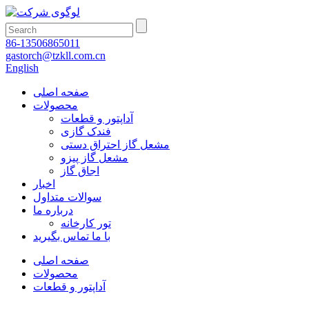
86-13506865011
gastorch@tzkll.com.cn
English
صفحه اصلی
محصولات
آداپتور و قطعات
فندک گازی
مشعل گاز احتراق دستی
مشعل گاز پیزو
اجاق گاز
اخبار
سوالات متداول
درباره ما
تور کارخانه
با ما تماس بگیرید
صفحه اصلی
محصولات
آداپتور و قطعات