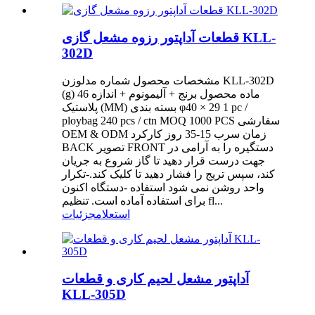
قطعات آداپتور رزوه مشعل گازی KLL-
302D
مشخصات محصول شماره مدلوزن KLL-302D
(g) 46 ماده محصول برنج + آلیمونوم + اندازه
پلاستیک (MM) بسته بندی φ40 × 29 1 pc /
ploybag 240 pcs / ctn MOQ 1000 PCS سفارشی
OEM & ODM زمان سرب 15-35 روز کارکرد
BACK تصویر FRONT دستگیره را به آرامی در
جهت درست قرار دهید تا گاز شروع به جریان
کند، سپس تریج را فشار دهید تا کلیک کند.-تکرار
واحد روشن نمی شود استفاده -دستگاه اکنون
برای استفاده آماده است. تنظیم fl...
استعلام
جزئیات
آداپتور مشعل لحیم کاری و قطعات
KLL-305D