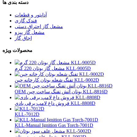
دسته بندی ها
آداپتور و قطعات
فندک گازی
مشعل گاز احتراق دستی
مشعل گاز پیزو
اجاق گاز
محصولات ویژه
مشعل گاز بوتان 220 گرم KLL-9005D
تفنگ شعله بوتان کارخانه چین KLL-9002D
OEM بوتان آتش تفنگ ساخت چین KLL-8816D
فروش داغ لامپ برقی بادی KLL-8808D
KLL-7012D
KLL-Manual Ignition Gas Torch-7001D
مشعل علف سوز بوتان KLL-5002D