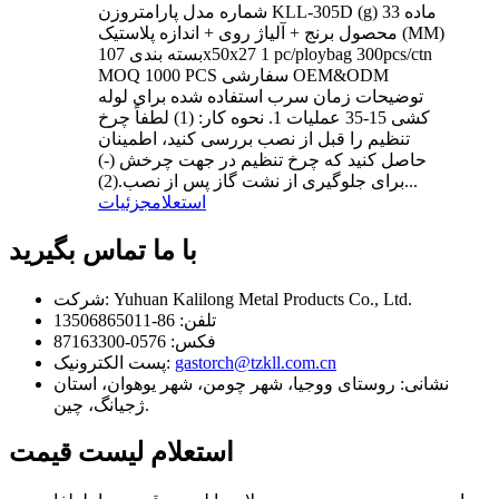
شماره مدل پارامتروزن KLL-305D (g) 33 ماده
محصول برنج + آلیاژ روی + اندازه پلاستیک (MM)
بسته بندی 107x50x27 1 pc/ploybag 300pcs/ctn
MOQ 1000 PCS سفارشی OEM&ODM
توضیحات زمان سرب استفاده شده برای لوله
کشی 15-35 عملیات 1. نحوه کار: (1) لطفاً چرخ
تنظیم را قبل از نصب بررسی کنید، اطمینان
حاصل کنید که چرخ تنظیم در جهت چرخش (-)
برای جلوگیری از نشت گاز پس از نصب.(2)...
استعلام
جزئیات
با ما تماس بگیرید
Yuhuan Kalilong Metal Products Co., Ltd.
شرکت:
تلفن:
86-13506865011
فکس:
0576-87163300
gastorch@tzkll.com.cn
پست الکترونیک:
نشانی:
روستای ووجیا، شهر چومن، شهر یوهوان، استان
ژجیانگ، چین.
استعلام لیست قیمت