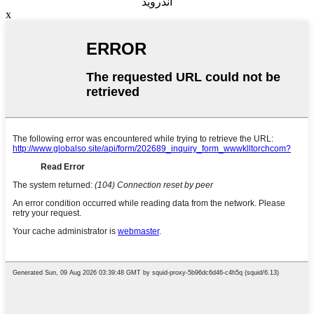
اندروید
x