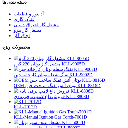
دسته بندی ها
آداپتور و قطعات
فندک گازی
مشعل گاز احتراق دستی
مشعل گاز پیزو
اجاق گاز
محصولات ویژه
مشعل گاز بوتان 220 گرم KLL-9005D
تفنگ شعله بوتان کارخانه چین KLL-9002D
OEM بوتان آتش تفنگ ساخت چین KLL-8816D
فروش داغ لامپ برقی بادی KLL-8808D
KLL-7012D
KLL-Manual Ignition Gas Torch-7001D
مشعل علف سوز بوتان KLL-5002D