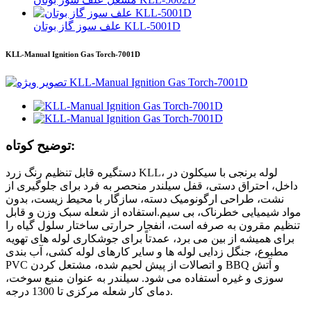
علف سوز گاز بوتان KLL-5001D
KLL-Manual Ignition Gas Torch-7001D
توضیح کوتاه:
دستگیره قابل تنظیم رنگ زرد KLL، لوله برنجی با سیکلون در
داخل، احتراق دستی، قفل سیلندر منحصر به فرد برای جلوگیری از
نشت، طراحی ارگونومیک دسته، سازگار با محیط زیست، بدون
مواد شیمیایی خطرناک، بی سیم.استفاده از شعله سبک وزن و قابل
تنظیم مقرون به صرفه است، انفجار حرارتی ساختار سلول گیاه را
برای همیشه از بین می برد، عمدتاً برای جوشکاری لوله های تهویه
مطبوع، جنگل زدایی لوله ها و سایر کارهای لوله کشی، آب بندی
PVC و اتصالات از پیش لحیم شده، مشتعل کردن BBQ و آتش
سوزی و غیره استفاده می شود. سیلندر به عنوان منبع سوخت،
دمای کار شعله مرکزی تا 1300 درجه.