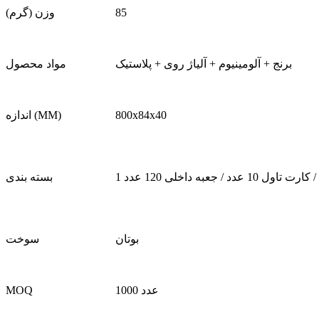
85
وزن (گرم)
برنج + آلومینیوم + آلیاژ روی + پلاستیک
مواد محصول
800x84x40
اندازه (MM)
بسته بندی
بوتان
سوخت
1000 عدد
MOQ