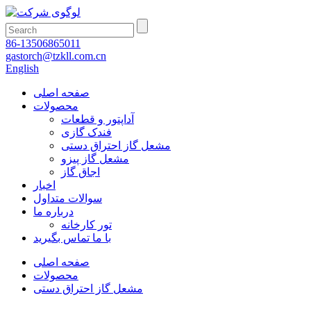
86-13506865011
gastorch@tzkll.com.cn
English
صفحه اصلی
محصولات
آداپتور و قطعات
فندک گازی
مشعل گاز احتراق دستی
مشعل گاز پیزو
اجاق گاز
اخبار
سوالات متداول
درباره ما
تور کارخانه
با ما تماس بگیرید
صفحه اصلی
محصولات
مشعل گاز احتراق دستی