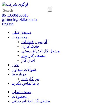
86-13506865011
gastorch@tzkll.com.cn
English
صفحه اصلی
محصولات
آداپتور و قطعات
فندک گازی
مشعل گاز احتراق دستی
مشعل گاز پیزو
اجاق گاز
اخبار
سوالات متداول
درباره ما
تور کارخانه
با ما تماس بگیرید
صفحه اصلی
محصولات
مشعل گاز احتراق دستی