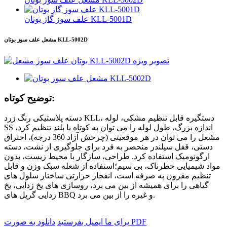
علف سوز گاز بوتان KLL-5001D
مشعل علف سوز بوتان KLL-5002D
توضیح کوتاه:
دسته پلاستیکی رنگ زرد KLL، دستگیره قابل تنظیم مشکی، لوله
SS اندازه بزرگ، طول لوله را می توان به کوتاه یا بلند تنظیم کرد،
مشعل را می توان در هر موقعیتی (چرخش آزاد 360 درجه)، احتراق
دستی، قفل سیلندر منحصر به فرد برای جلوگیری از نشت، دسته
ارگونومیک استفاده کرد. طراحی، سازگار با محیط زیست، بدون
مواد شیمیایی خطرناک، بی سیم؛استفاده از شعله سبک وزن و قابل
تنظیم مقرون به صرفه است، انفجار حرارتی ساختار سلول های
گیاهی را برای همیشه از بین می برد، روسازی های یخ زدایی، یخ
زدایی گریل های BBQ و غیره را از بین می برد.
دانلود به صورت PDF
برای ما ایمیل بفرستید