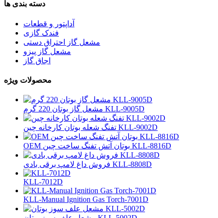
دسته بندی ها
آداپتور و قطعات
فندک گازی
مشعل گاز احتراق دستی
مشعل گاز پیزو
اجاق گاز
محصولات ویژه
مشعل گاز بوتان 220 گرم KLL-9005D
تفنگ شعله بوتان کارخانه چین KLL-9002D
OEM بوتان آتش تفنگ ساخت چین KLL-8816D
فروش داغ لامپ برقی بادی KLL-8808D
KLL-7012D
KLL-Manual Ignition Gas Torch-7001D
مشعل علف سوز بوتان KLL-5002D