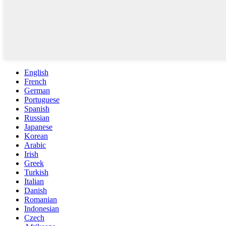
English
French
German
Portuguese
Spanish
Russian
Japanese
Korean
Arabic
Irish
Greek
Turkish
Italian
Danish
Romanian
Indonesian
Czech