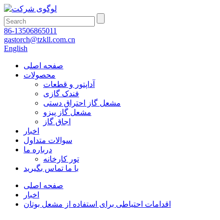
86-13506865011
gastorch@tzkll.com.cn
English
صفحه اصلی
محصولات
آداپتور و قطعات
فندک گازی
مشعل گاز احتراق دستی
مشعل گاز پیزو
اجاق گاز
اخبار
سوالات متداول
درباره ما
تور کارخانه
با ما تماس بگیرید
صفحه اصلی
اخبار
اقدامات احتیاطی برای استفاده از مشعل بوتان