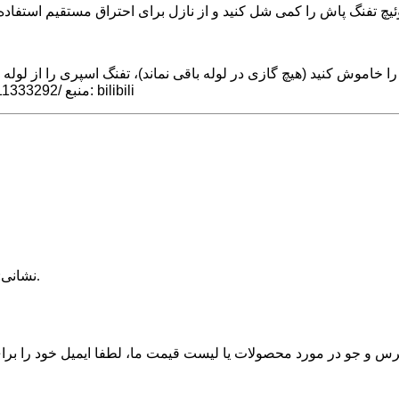
را خاموش کنید (هیچ گازی در لوله باقی نماند)، تفنگ اسپری را از لوله 
شیمی دوست داشتنی در دانشگاه https://www.bilibili.com/read/cv11333292/ منبع: bilibili
روستای ووجیا، شهر چومن، شهر یوهوان، استان ژجیانگ، چین.
نشانی: