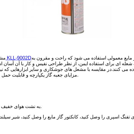
ایع معمولی استفاده می شود که راحت و مقرون به
تفنگ شعله بوتان کارخانه چین KLL-9002D
مشع
عله ای برای استفاده ایمن، از نظر طراحی نفیس و کار با آن آسان است
می کنند.در مقایسه با مشعل های جوشکاری و سایر ابزارهایی که نیاز
مزایای جعبه گاز یکپارچه و قابلیت حمل بی سیم هستند.دمای شعله تفنگ معمولاً از 1400 درجه تجاوز نمی کند.
به نشت هوای خفیف گوش دهید و هر بوی عجیبی را بو کنید.اگر بو قوی است استفاده نکنید.