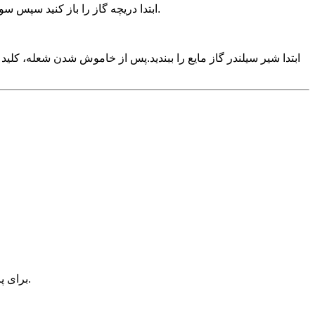
ابتدا دریچه گاز را باز کنید سپس سوئیچ تفنگ پاش را کمی شل کنید و از نازل برای احتراق مستقیم استفاده کنید و شیر گاز تفنگ اسپری را تنظیم کنید تا به دمای مورد نیاز برسد.
ابتدا شیر سیلندر گاز مایع را ببندید.پس از خاموش شدن شعله، کلید 
برای پرس و جو در مورد محصولات یا لیست قیمت ما، لطفا ایمیل خود را برای ما بگذارید و ما ظرف 24 ساعت با شما تماس خواهیم گرفت.