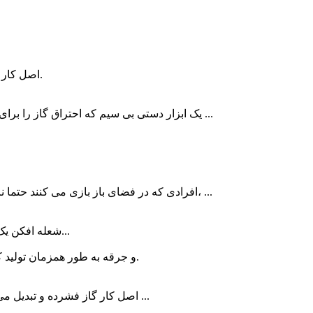
اصل کار شعله افکن بسیار ساده است.این است که برای تنظیم فشار و جریان متغیر گاز از گاز فشرده استفاده کنید، آن را از پوزه اسپری کنید.
یک ابزار دستی بی سیم که احتراق گاز را برای تشکیل شعله ستونی برای گرم کردن و جوشکاری کنترل می کند که به عنوان مشعل دستی نیز شناخته می شود (گاز معمولاً از بوتان ...
افرادی که در فضای باز بازی می کنند حتما نام شعله افکن را شنیده اند.در حال حاضر انواع مختلفی از شعله افکن ها با طرح های مختلف وجود دارد.این مورد بسیار کاربردی است، ...
شعله افکن یک محصول جدید فضای باز است که متعلق به نوعی ظروف پخت و پز در فضای باز است و حمل آن بسیار راحت است.اصل کار فلمترو...
اپراتور مشعل جوشکاری را برمی دارد و می تواند به طور خودکار روشن شود، گاز (استیلن) ​​و اکسیژن تولید کند تا 5 ثانیه پالس DC و جرقه به طور همزمان تولید کند.
اصل کار گاز فشرده و تبدیل می شود، به بیرون پاشیده و مشتعل می شود تا یک شعله استوانه ای با دمای بالا تشکیل شود.مشعل به دو ساختار اصلی تقسیم می شود ...